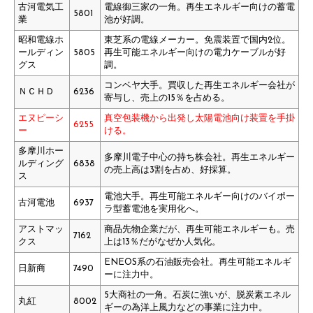
古河電気工
電線御三家の一角。再生エネルギー向けの蓄電
5801
業
池が好調。
昭和電線ホ
東芝系の電線メーカー。免震装置で国内2位。
ールディン
5805
再生可能エネルギー向けの電力ケーブルが好
グス
調。
コンベヤ大手。買収した再生エネルギー会社が
ＮＣＨＤ
6236
寄与し、売上の15％を占める。
エヌピーシ
真空包装機から出発し太陽電池向け装置を手掛
6255
ー
ける。
多摩川ホー
多摩川電子中心の持ち株会社。再生エネルギー
ルディング
6838
の売上高は3割を占め、好採算。
ス
電池大手。再生可能エネルギー向けのバイポー
古河電池
6937
ラ型蓄電池を実用化へ。
アストマッ
商品先物企業だが、再生可能エネルギーも。売
7162
クス
上は13％だがなぜか人気化。
ENEOS系の石油販売会社。再生可能エネルギ
日新商
7490
ーに注力中。
5大商社の一角。石炭に強いが、脱炭素エネル
丸紅
8002
ギーの為洋上風力などの事業に注力中。