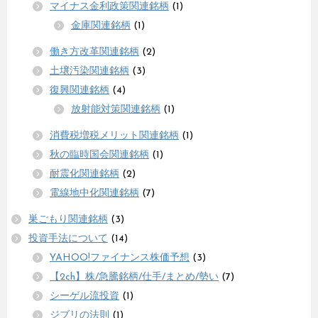
マイナス金利政策関連銘柄
(1)
金庫関連銘柄
(1)
働き方改革関連銘柄
(2)
土壌汚染関連銘柄
(3)
復興関連銘柄
(4)
放射能対策関連銘柄
(1)
消費税増税メリット関連銘柄
(1)
秋の臨時国会関連銘柄
(1)
耐震化関連銘柄
(2)
電線地中化関連銘柄
(7)
巣ごもり関連銘柄
(3)
投資手法について
(14)
YAHOO!ファイナンス株価予想
(3)
【2ch】株/急騰銘柄/仕手/まとめ/勢い
(7)
シーゲル流投資
(1)
ジブリの法則
(1)