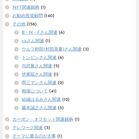
NFT関連銘柄
(1)
お勧め投資顧問
(140)
その他
(156)
B・N・Fさん関連
(6)
cisさん関連
(1)
ウルフ村田(村田美夏)さん関連
(3)
トンピンさん関連
(6)
与沢翼さん関連
(5)
伊東聡さん関連
(1)
岡三マンさん関連
(2)
相場について
(41)
結城はるみさん関連
(12)
藤本誠之さん関連
(5)
カーボン・オフセット関連銘柄
(1)
テレワーク関連
(3)
テーマに乗るのが大事
(1)