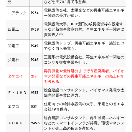
発
などを主力に育てる意向。
電気設備会社。太陽光などの再生可能エネルギ
ユアテック
1934
ー関連の受注が多い。
電気設備大手。100億円の成長投資枠を設定す
四電工
1939
るなど新規事業意欲的。再生エネルギー関連に
資源投入中。
電気設備トップ。再生可能エネルギー施設だけ
関電工
1942
でなく自ら発電も。
三菱系の電気設備会社。再生エネルギー関連の
弘電社
1948
コンサル提案事業を行う。
再資源化や最終処分まで行う産廃業者。バイオ
タケエイ
2151
マス発電などの再生可能エネルギーの売上14％
を占める。
総合建設コンサルタント。バイオマス発電や太
Ｅ・ＪＨＤ
2153
陽光発電事業に注力。
住宅向けの給排水設備の大手。東電との省エネ
エプコ
2311
会社49％保有。
総合建設コンサルタント。再生可能エネルギー
ＡＣＫＧ
2498
などのスマートインフラが得意。環境マネジメ
ントが売上高の16％を占める。