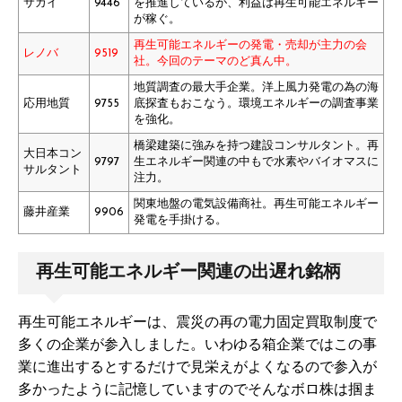
サカイ
9446
を推進しているが、利益は再生可能エネルギー
が稼ぐ。
再生可能エネルギーの発電・売却が主力の会
レノバ
9519
社。今回のテーマのど真ん中。
地質調査の最大手企業。洋上風力発電の為の海
応用地質
9755
底探査もおこなう。環境エネルギーの調査事業
を強化。
橋梁建築に強みを持つ建設コンサルタント。再
大日本コン
9797
生エネルギー関連の中もで水素やバイオマスに
サルタント
注力。
関東地盤の電気設備商社。再生可能エネルギー
藤井産業
9906
発電を手掛ける。
再生可能エネルギー関連の出遅れ銘柄
再生可能エネルギーは、震災の再の電力固定買取制度で
多くの企業が参入しました。いわゆる箱企業ではこの事
業に進出するとするだけで見栄えがよくなるので参入が
多かったように記憶していますのでそんなボロ株は掴ま