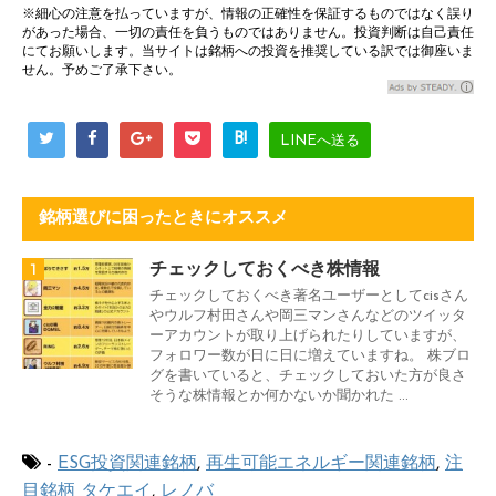
※細心の注意を払っていますが、情報の正確性を保証するものではなく誤り
があった場合、一切の責任を負うものではありません。投資判断は自己責任
にてお願いします。当サイトは銘柄への投資を推奨している訳では御座いま
せん。予めご了承下さい。
B!
LINEへ送る
銘柄選びに困ったときにオススメ
1
チェックしておくべき株情報
チェックしておくべき著名ユーザーとしてcisさん
やウルフ村田さんや岡三マンさんなどのツイッタ
ーアカウントが取り上げられたりしていますが、
フォロワー数が日に日に増えていますね。 株ブロ
グを書いていると、チェックしておいた方が良さ
そうな株情報とか何かないか聞かれた ...
-
ESG投資関連銘柄
,
再生可能エネルギー関連銘柄
,
注
目銘柄
タケエイ
,
レノバ