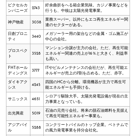
ピクセルカ
紆余曲折をへる箱企業気味。カジノ事業などを
2743
ンパニーズ
行うも、中核は太陽光発電事業。
業務スーパー。以外にもエコ再生エネルギー関
神戸物産
3038
連のセクターがある。
日創プロニ
メガソーラー用の架台などの金属・ゴム施工が
3440
ティ
中心の会社。
マンション分譲が主力の会社。ただ、再生可能
プロスペク
3528
エネルギー関連の売上が16％と大きく、利益率
ト
も高い。
FHTホール
ITやビルメンテナンスの会社だが、再生可能エ
3777
ディングス
ネルギーが売上の7割を占める。ただ、赤字。
ダイキアク
四国のHCから分離。環境機器が主力で再生可
4245
シス
能エネルギーも手掛ける。
シロアリ駆除大手。太陽光発電設備が現在の主
サニックス
4651
力事業となっている。
石油の元売り会社。将来の脱石油燃料を見据え
出光興産
5019
て再生可能性エネルギー事業も。
アジアパイ
コンクリートパイルのトップ企業。ベトナムで
5288
ル
の風力発電事業を持分会社化。