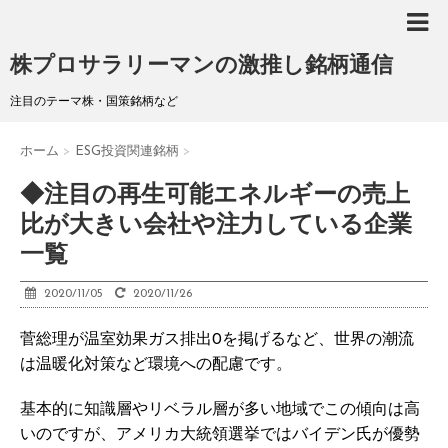
株プロサラリーマンの激推し銘柄通信
注目のテーマ株・国策銘柄など
ホーム
>
ESG投資関連銘柄
>
◆注目の再生可能エネルギーの売上
比が大きい会社や注力している企業
一覧
2020/11/05
2020/11/26
菅総理が温室効果ガス排出0を掲げるなど、世界の潮流
は温暖化対策など環境への配慮です。
基本的に知識層やリベラル層が多い地域でこの傾向は高
いのですが、アメリカ大統領選挙ではバイデン氏が優勢