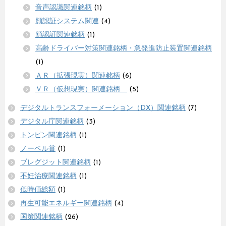
音声認識関連銘柄
(1)
顔認証システム関連
(4)
顔認証関連銘柄
(1)
高齢ドライバー対策関連銘柄・急発進防止装置関連銘柄
(1)
ＡＲ（拡張現実）関連銘柄
(6)
ＶＲ（仮想現実）関連銘柄
(5)
デジタルトランスフォーメーション（DX）関連銘柄
(7)
デジタル庁関連銘柄
(3)
トンピン関連銘柄
(1)
ノーベル賞
(1)
ブレグジット関連銘柄
(1)
不妊治療関連銘柄
(1)
低時価総額
(1)
再生可能エネルギー関連銘柄
(4)
国策関連銘柄
(26)