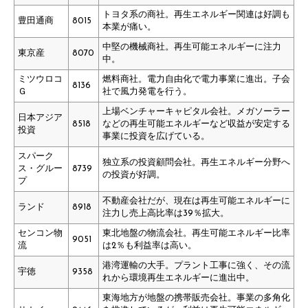
トヨタ系の商社。再生エネルギー関連は好調も
豊田通商
8015
本業が痛い。
中堅の機械商社。再生可能エネルギーに注力
東京産
8070
中。
ミツウロコ
燃料商社。電力自由化で電力事業に進出。子会
8136
Ｇ
社で風力発電を行う。
上場ベンチャーキャピタル会社。メガソーラー
日本アジア
8518
などの再生可能エネルギーなど収益が安定する
投資
事業に投資を広げている。
スパーク
独立系の投資顧問会社。再生エネルギー分野へ
ス・グルー
8739
の投資が好調。
プ
不動産会社だが、現在は再生可能エネルギーに
ランド
8918
注力し売上高比率は39％拡大。
センコン物
東北地盤の物流会社。再生可能エネルギー比率
9051
流
は2％も利益率は高い。
港湾運輸の大手。プラント工事に強く、その流
宇徳
9358
れから環境再生エネルギーに進出中。
東海地方が地盤の携帯販売会社。事業の多角化