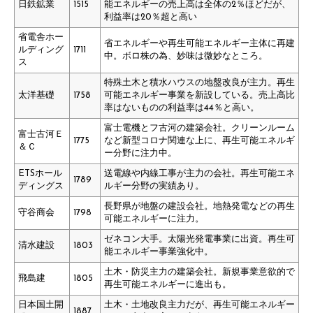
日鉄鉱業
1515
能エネルギーの売上高は全体の2％ほどだが、
利益率は20％超と高い
省電舎ホー
省エネルギーや再生可能エネルギー主体に再建
ルディング
1711
中。ボロ株の為、妙味は微妙なところ。
ス
特殊土木と積水ハウスの地盤改良が主力。再生
太洋基礎
1758
可能エネルギー事業を新設している。売上高比
率はないものの利益率は44％と高い。
富士電機とフ古河の建築会社。クリーンルーム
富士古河Ｅ
1775
など新型コロナ関連な上に、再生可能エネルギ
＆Ｃ
ー分野に注力中。
ETSホール
送電線や内線工事が主力の会社。再生可能エネ
1789
ディングス
ルギー分野の実績あり。
長野県が地盤の建設会社。地熱発電などの再生
守谷商会
1798
可能エネルギーに注力。
ゼネコン大手。太陽光発電事業に出資。再生可
清水建設
1803
能エネルギー事業強化中。
土木・防災主力の建築会社。新規事業意欲的で
飛島建
1805
再生可能エネルギーに進出も。
日本国土開
土木・土地改良主力だが、再生可能エネルギー
1887