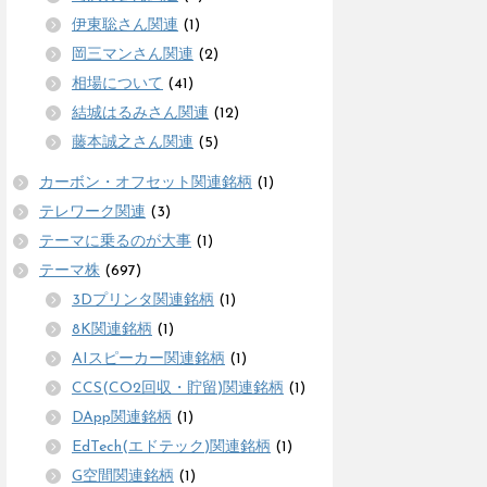
伊東聡さん関連
(1)
岡三マンさん関連
(2)
相場について
(41)
結城はるみさん関連
(12)
藤本誠之さん関連
(5)
カーボン・オフセット関連銘柄
(1)
テレワーク関連
(3)
テーマに乗るのが大事
(1)
テーマ株
(697)
3Dプリンタ関連銘柄
(1)
8K関連銘柄
(1)
AIスピーカー関連銘柄
(1)
CCS(CO2回収・貯留)関連銘柄
(1)
DApp関連銘柄
(1)
EdTech(エドテック)関連銘柄
(1)
G空間関連銘柄
(1)