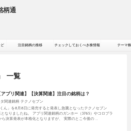
銘柄通
など
注目銘柄の推移
チェックしておくべき株情報
テーマ
」 一覧
【アプリ関連】【決算関連】注目の銘柄は？
ンタ関連銘柄
テクノセブン
作くん」を8月8日に発売すると発表し急騰となったテクノセブン
下落となりましたね。 アプリ関連銘柄のガンホー（3765）やコロプラ
日から決算発表が本格化となりますが、 実際のとこ今後の ...