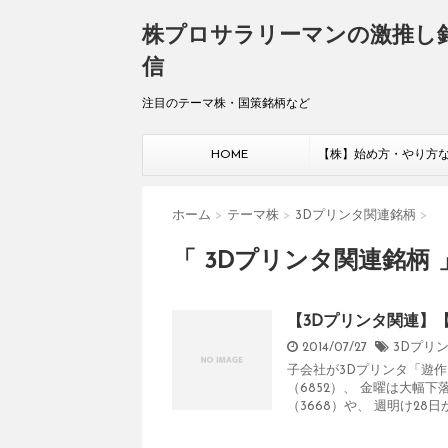
株プロサラリーマンの激推し
信
注目のテーマ株・国策銘柄など
HOME
【株】始め方・やり方
ホーム
>
テーマ株
>
3Dプリンタ関連銘柄
>
「 3Dプリンタ関連銘柄 
【3Dプリンタ関連】
2014/07/27
3Dプリ
子会社が3Dプリンタ「遊
（6852）、 金曜は大幅
（3668）や、 週明け28