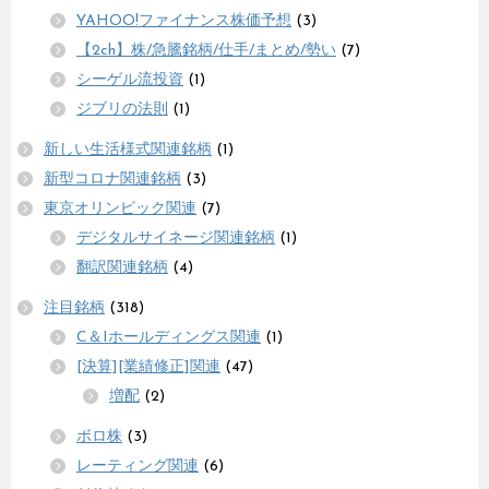
YAHOO!ファイナンス株価予想
(3)
【2ch】株/急騰銘柄/仕手/まとめ/勢い
(7)
シーゲル流投資
(1)
ジブリの法則
(1)
新しい生活様式関連銘柄
(1)
新型コロナ関連銘柄
(3)
東京オリンピック関連
(7)
デジタルサイネージ関連銘柄
(1)
翻訳関連銘柄
(4)
注目銘柄
(318)
C＆Iホールディングス関連
(1)
[決算][業績修正]関連
(47)
増配
(2)
ボロ株
(3)
レーティング関連
(6)