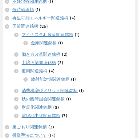
不妊治療関連銘柄
(1)
低時価総額
(1)
再生可能エネルギー関連銘柄
(4)
国策関連銘柄
(26)
マイナス金利政策関連銘柄
(1)
金庫関連銘柄
(1)
働き方改革関連銘柄
(2)
土壌汚染関連銘柄
(3)
復興関連銘柄
(4)
放射能対策関連銘柄
(1)
消費税増税メリット関連銘柄
(1)
秋の臨時国会関連銘柄
(1)
耐震化関連銘柄
(2)
電線地中化関連銘柄
(7)
巣ごもり関連銘柄
(3)
投資手法について
(14)