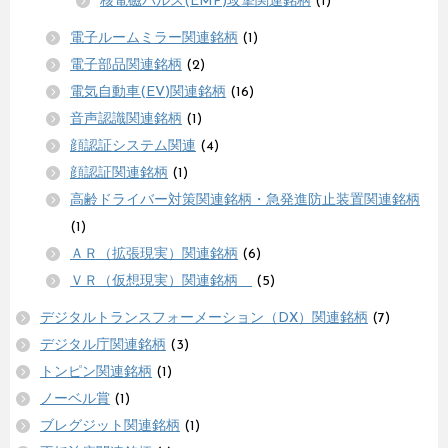
核電磁パルス(EMP)攻撃関連銘柄
(1)
電子ルームミラー関連銘柄
(1)
電子部品関連銘柄
(2)
電気自動車(EV)関連銘柄
(16)
音声認識関連銘柄
(1)
顔認証システム関連
(4)
顔認証関連銘柄
(1)
高齢ドライバー対策関連銘柄・急発進防止装置関連銘柄
(1)
ＡＲ（拡張現実）関連銘柄
(6)
ＶＲ（仮想現実）関連銘柄
(5)
デジタルトランスフォーメーション（DX）関連銘柄
(7)
デジタル庁関連銘柄
(3)
トンピン関連銘柄
(1)
ノーベル賞
(1)
ブレグジット関連銘柄
(1)