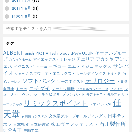
2014年7月
(18)
2014年6月
(11)
1990年8月
(1)
タグ
ALBERT
enish
そーせいグルー
PKSHA Technology
UUUM
sMedio
アンジ
プ
アエリア
アカツキ
アイエックス・ナレッジ
ぷらっとホーム
サンバ
ェス
イトーヨーギョー
エムティジェネックス
イグニス
イオ
スクウェア・エニックス・ホールディングス
シャープ
セキュアヴェ
テリロジー
ソフトバンク
ソースネクスト
トヨタ
イル
セレス
ニチダイ
自動車
トーセ
ノーリツ鋼機
フ
ピクセルカンパニーズ
フィスコ
ューチャーベンチャーキャピタル
ブランジスタ
モブキャスト
モルフォ
リバ
任
リミックスポイント
レオパレス21
ーエレテック
天堂
日本テレ
文教堂グループホールディングス
安川情報システム
石川製作所
株エヴァンジェリスト
ホン
日本郵政
日本鋳鉄管
細谷火工
豊和工業