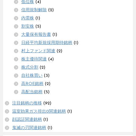
低位株
(4)
信用規制解除
(2)
内需株
(1)
割安株
(5)
大量保有報告書
(1)
日経平均新規採用期待銘柄
(1)
村上ファンド関連
(2)
株主優待関連
(4)
株式分割
(2)
自社株買い
(3)
高ROE銘柄
(2)
高配当銘柄
(5)
注目銘柄の推移
(92)
温室効果ガス排出0関連銘柄
(1)
顔認証関連銘柄
(1)
鬼滅の刃関連銘柄
(1)