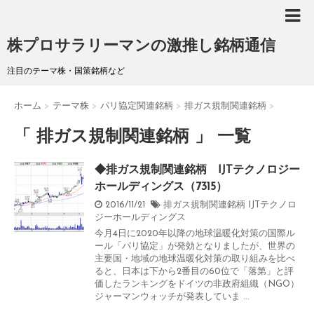
株プロサラリーマンの激推し銘柄通信
注目のテーマ株・国策銘柄など
ホーム
>
テーマ株
>
パリ協定関連銘柄
>
排ガス規制関連銘柄
>
「 排ガス規制関連銘柄 」 一覧
◆排ガス規制関連銘柄 IJTテクノロジー
ホールディングス（7315）
2016/11/21
排ガス規制関連銘柄
IJTテクノロ
ジーホールディングス
今月4日に2020年以降の地球温暖化対策の国際ル
ール「パリ協定」が発効となりましたが、世界の
主要国・地域の地球温暖化対策の取り組みを比べ
ると、日本は下から2番目の60位で「落第」と評
価したランキングをドイツの非政府組織（NGO）
ジャーマンウォッチが発表していま ...