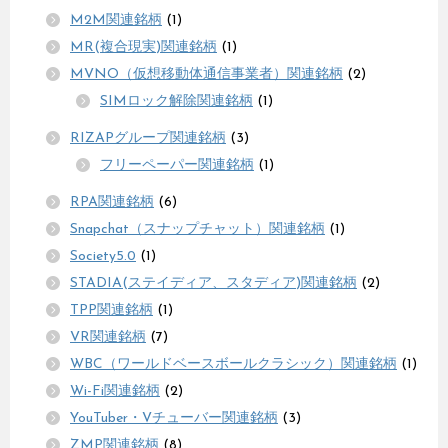
M2M関連銘柄
(1)
MR(複合現実)関連銘柄
(1)
MVNO（仮想移動体通信事業者）関連銘柄
(2)
SIMロック解除関連銘柄
(1)
RIZAPグループ関連銘柄
(3)
フリーペーパー関連銘柄
(1)
RPA関連銘柄
(6)
Snapchat（スナップチャット）関連銘柄
(1)
Society5.0
(1)
STADIA(ステイディア、スタディア)関連銘柄
(2)
TPP関連銘柄
(1)
VR関連銘柄
(7)
WBC（ワールドベースボールクラシック）関連銘柄
(1)
Wi-Fi関連銘柄
(2)
YouTuber・Vチューバー関連銘柄
(3)
ZMP関連銘柄
(8)