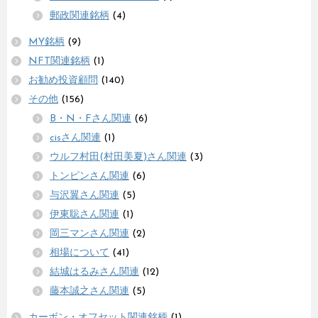
郵政関連銘柄
(4)
MY銘柄
(9)
NFT関連銘柄
(1)
お勧め投資顧問
(140)
その他
(156)
B・N・Fさん関連
(6)
cisさん関連
(1)
ウルフ村田(村田美夏)さん関連
(3)
トンピンさん関連
(6)
与沢翼さん関連
(5)
伊東聡さん関連
(1)
岡三マンさん関連
(2)
相場について
(41)
結城はるみさん関連
(12)
藤本誠之さん関連
(5)
カーボン・オフセット関連銘柄
(1)