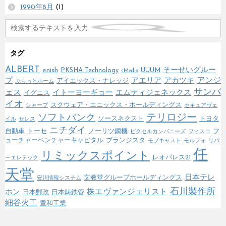
1990年8月
(1)
タグ
ALBERT
enish
そーせいグルー
PKSHA Technology
UUUM
sMedio
アンジ
プ
アエリア
アカツキ
アイエックス・ナレッジ
ぷらっとホーム
サンバ
ェス
イトーヨーギョー
エムティジェネックス
イグニス
イオ
スクウェア・エニックス・ホールディングス
シャープ
セキュアヴェ
テリロジー
ソフトバンク
ソースネクスト
トヨタ
イル
セレス
ニチダイ
自動車
トーセ
ノーリツ鋼機
フ
ピクセルカンパニーズ
フィスコ
ューチャーベンチャーキャピタル
ブランジスタ
モブキャスト
モルフォ
リバ
任
リミックスポイント
レオパレス21
ーエレテック
天堂
日本テレ
文教堂グループホールディングス
安川情報システム
石川製作所
株エヴァンジェリスト
ホン
日本郵政
日本鋳鉄管
細谷火工
豊和工業