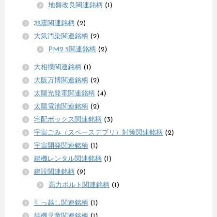
地盤改良関連銘柄
(1)
地震関連銘柄
(2)
大気汚染関連銘柄
(2)
PM2.5関連銘柄
(2)
大相撲関連銘柄
(1)
大阪万博関連銘柄
(2)
太陽光発電関連銘柄
(4)
太陽電池関連銘柄
(2)
宅配ボックス関連銘柄
(3)
宇宙ごみ（スペースデブリ）対策関連銘柄
(2)
宇宙開発関連銘柄
(1)
建機レンタル関連銘柄
(1)
建設関連銘柄
(9)
高力ボルト関連銘柄
(1)
引っ越し関連銘柄
(1)
待機児童関連銘柄
(1)