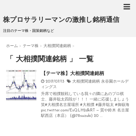
株プロサラリーマンの激推し銘柄通信
注目のテーマ株・国策銘柄など
ホーム
>
テーマ株
>
大相撲関連銘柄
>
「 大相撲関連銘柄 」 一覧
【テーマ株】大相撲関連銘柄
2017/07/13
大相撲関連銘柄
永谷園ホールデ
ィングス
升席で相撲観戦している我々の隣にあのプロ棋
士、藤井聡太四段が！！！ 一緒に応援しましょう
笑#大相撲名古屋場所 #大相撲 #藤井聡太 #御嶽海
pic.twitter.com/EsQLH2dkRT — 質や鈴木 名古屋
駅西店（本店） (@78suzuki) 20 ...