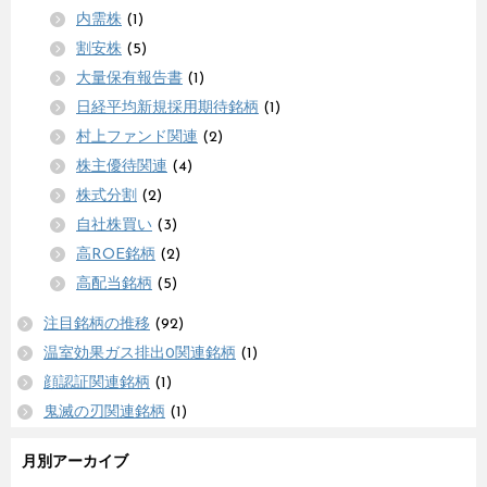
内需株
(1)
割安株
(5)
大量保有報告書
(1)
日経平均新規採用期待銘柄
(1)
村上ファンド関連
(2)
株主優待関連
(4)
株式分割
(2)
自社株買い
(3)
高ROE銘柄
(2)
高配当銘柄
(5)
注目銘柄の推移
(92)
温室効果ガス排出0関連銘柄
(1)
顔認証関連銘柄
(1)
鬼滅の刃関連銘柄
(1)
月別アーカイブ