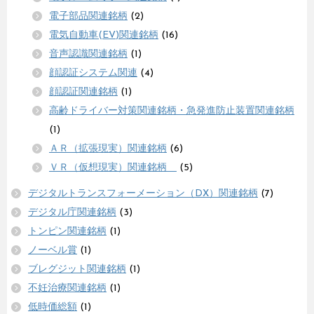
電子部品関連銘柄
(2)
電気自動車(EV)関連銘柄
(16)
音声認識関連銘柄
(1)
顔認証システム関連
(4)
顔認証関連銘柄
(1)
高齢ドライバー対策関連銘柄・急発進防止装置関連銘柄
(1)
ＡＲ（拡張現実）関連銘柄
(6)
ＶＲ（仮想現実）関連銘柄
(5)
デジタルトランスフォーメーション（DX）関連銘柄
(7)
デジタル庁関連銘柄
(3)
トンピン関連銘柄
(1)
ノーベル賞
(1)
ブレグジット関連銘柄
(1)
不妊治療関連銘柄
(1)
低時価総額
(1)