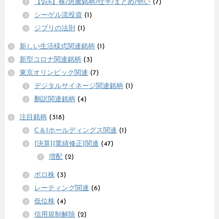
【2ch】株/急騰銘柄/仕手/まとめ/勢い
(7)
シーゲル流投資
(1)
ジブリの法則
(1)
新しい生活様式関連銘柄
(1)
新型コロナ関連銘柄
(3)
東京オリンピック関連
(7)
デジタルサイネージ関連銘柄
(1)
翻訳関連銘柄
(4)
注目銘柄
(318)
C＆Iホールディングス関連
(1)
[決算][業績修正]関連
(47)
増配
(2)
ボロ株
(3)
レーティング関連
(6)
低位株
(4)
信用規制解除
(2)