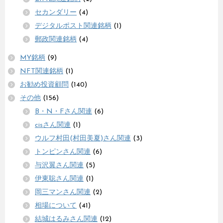
セカンダリー
(4)
デジタルポスト関連銘柄
(1)
郵政関連銘柄
(4)
MY銘柄
(9)
NFT関連銘柄
(1)
お勧め投資顧問
(140)
その他
(156)
B・N・Fさん関連
(6)
cisさん関連
(1)
ウルフ村田(村田美夏)さん関連
(3)
トンピンさん関連
(6)
与沢翼さん関連
(5)
伊東聡さん関連
(1)
岡三マンさん関連
(2)
相場について
(41)
結城はるみさん関連
(12)