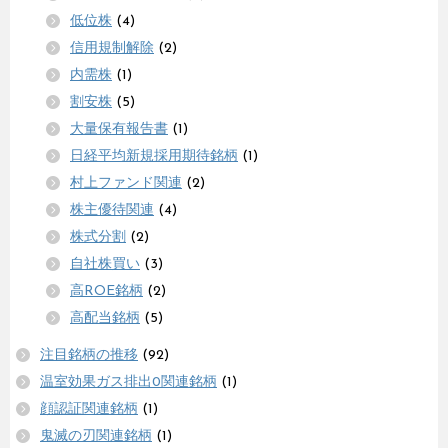
低位株
(4)
信用規制解除
(2)
内需株
(1)
割安株
(5)
大量保有報告書
(1)
日経平均新規採用期待銘柄
(1)
村上ファンド関連
(2)
株主優待関連
(4)
株式分割
(2)
自社株買い
(3)
高ROE銘柄
(2)
高配当銘柄
(5)
注目銘柄の推移
(92)
温室効果ガス排出0関連銘柄
(1)
顔認証関連銘柄
(1)
鬼滅の刃関連銘柄
(1)