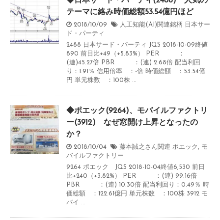
◆日本サード・パーティ(2488) 人気の
テーマに絡み時価総額53.54億円ほど
2018/10/09
人工知能(AI)関連銘柄
日本サー
ド・パーティ
2488 日本サード・パーティ JQS 2018-10-09終値
890 前日比+49（+5.83%） PER ：
(連)45.27倍 PBR ：(連) 2.68倍 配当利回
り：1.91％ 信用倍率 ：-倍 時価総額 ：53.54億
円 単元株数 ：100株 ...
◆ポエック(9264)、モバイルファクトリ
ー(3912) なぜ窓開け上昇となったの
か？
2018/10/04
藤本誠之さん関連
ポエック
,
モ
バイルファクトリー
9264 ポエック JQS 2018-10-04終値6,530 前日
比+240（+3.82%） PER ：(連) 99.16倍
PBR ：(連) 10.30倍 配当利回り：0.49％ 時
価総額 ：122.61億円 単元株数 ：100株 3912 モ
バイ ...