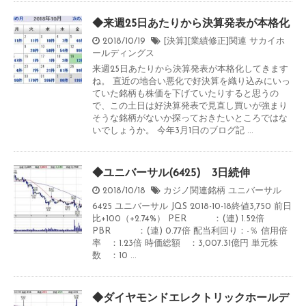
◆来週25日あたりから決算発表が本格化
2018/10/19
[決算][業績修正]関連
サカイホ
ールディングス
来週25日あたりから決算発表が本格化してきます
ね。 直近の地合い悪化で好決算を織り込みにいっ
ていた銘柄も株価を下げていたりすると思うの
で、この土日は好決算発表で見直し買いが強まり
そうな銘柄がないか探っておきたいところではな
いでしょうか。 今年3月1日のブログ記 ...
◆ユニバーサル(6425) 3日続伸
2018/10/18
カジノ関連銘柄
ユニバーサル
6425 ユニバーサル JQS 2018-10-18終値3,750 前日
比+100（+2.74%） PER ：(連) 1.52倍
PBR ：(連) 0.77倍 配当利回り：-％ 信用倍
率 ：1.23倍 時価総額 ：3,007.31億円 単元株
数 ：10 ...
◆ダイヤモンドエレクトリックホールデ