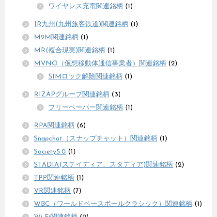
ワイヤレス充電関連銘柄
(1)
JR九州(九州旅客鉄道)関連銘柄
(1)
M2M関連銘柄
(1)
MR(複合現実)関連銘柄
(1)
MVNO（仮想移動体通信事業者）関連銘柄
(2)
SIMロック解除関連銘柄
(1)
RIZAPグループ関連銘柄
(3)
フリーペーパー関連銘柄
(1)
RPA関連銘柄
(6)
Snapchat（スナップチャット）関連銘柄
(1)
Society5.0
(1)
STADIA(ステイディア、スタディア)関連銘柄
(2)
TPP関連銘柄
(1)
VR関連銘柄
(7)
WBC（ワールドベースボールクラシック）関連銘柄
(1)