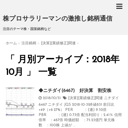
株プロサラリーマンの激推し銘柄通信
注目のテーマ株・国策銘柄など
ホーム
>
注目銘柄
>
[決算][業績修正]関連
>
「 月別アーカイブ：2018年
10月 」 一覧
◆ニチダイ(6467) 好決算 割安株
2018/10/31
[決算][業績修正]関連
ニチダイ
6467 ニチダイ JQS 2018-10-31終値831 前日比
+49（+6.27%） PER ：(連) 9.52倍
PBR ：(連) 0.73倍 配当利回り：2.41％ 信用
倍率 ：467倍 時価総額 ：75.23億円 単元株
数 ：100株 上値が ...