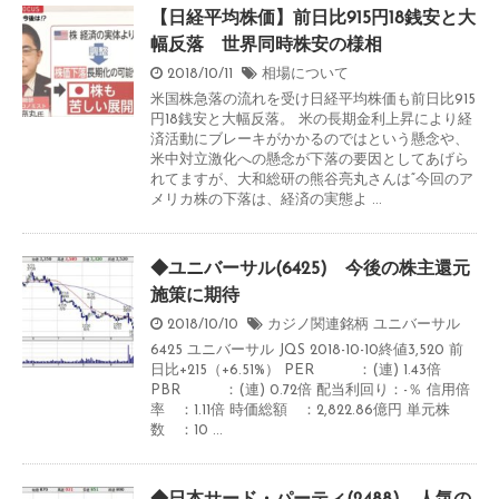
【日経平均株価】前日比915円18銭安と大
幅反落 世界同時株安の様相
2018/10/11
相場について
米国株急落の流れを受け日経平均株価も前日比915
円18銭安と大幅反落。 米の長期金利上昇により経
済活動にブレーキがかかるのではという懸念や、
米中対立激化への懸念が下落の要因としてあげら
れてますが、大和総研の熊谷亮丸さんは“今回のア
メリカ株の下落は、経済の実態よ ...
◆ユニバーサル(6425) 今後の株主還元
施策に期待
2018/10/10
カジノ関連銘柄
ユニバーサル
6425 ユニバーサル JQS 2018-10-10終値3,520 前
日比+215（+6.51%） PER ：(連) 1.43倍
PBR ：(連) 0.72倍 配当利回り：-％ 信用倍
率 ：1.11倍 時価総額 ：2,822.86億円 単元株
数 ：10 ...