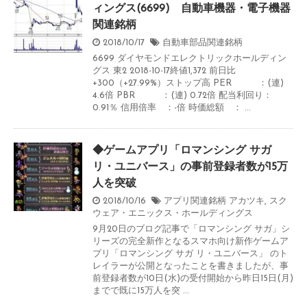
ィングス(6699) 自動車機器・電子機器
関連銘柄
2018/10/17
自動車部品関連銘柄
6699 ダイヤモンドエレクトリックホールディン
グス 東2 2018-10-17終値1,372 前日比
+300（+27.99%）ストップ高 PER ：(連)
4.6倍 PBR ：(連) 0.72倍 配当利回り：
0.91％ 信用倍率 ：-倍 時価総額 ： ...
◆ゲームアプリ「ロマンシング サガ
リ・ユニバース」の事前登録者数が15万
人を突破
2018/10/16
アプリ関連銘柄
アカツキ
,
スク
ウェア・エニックス・ホールディングス
9月20日のブログ記事で「ロマンシング サガ」シ
リーズの完全新作となるスマホ向け新作ゲームア
プリ「ロマンシング サガ リ・ユニバース」 のト
レイラーが公開となったことを書きましたが、事
前登録者数が10日(水)の受付開始から昨日15日(月)
までで既に15万人を突 ...