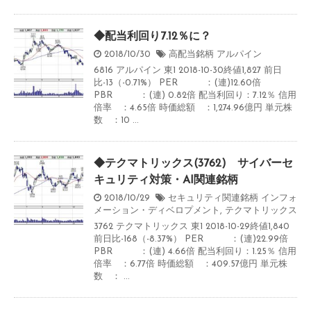
◆配当利回り7.12％に？
2018/10/30
高配当銘柄
アルパイン
6816 アルパイン 東1 2018-10-30終値1,827 前日
比-13（-0.71%） PER ：(連)12.60倍
PBR ：(連) 0.82倍 配当利回り：7.12％ 信用
倍率 ：4.65倍 時価総額 ：1,274.96億円 単元株
数 ：10 ...
◆テクマトリックス(3762) サイバーセ
キュリティ対策・AI関連銘柄
2018/10/29
セキュリティ関連銘柄
インフォ
メーション・ディベロプメント
,
テクマトリックス
3762 テクマトリックス 東1 2018-10-29終値1,840
前日比-168（-8.37%） PER ：(連)22.99倍
PBR ：(連) 4.66倍 配当利回り：1.25％ 信用
倍率 ：6.77倍 時価総額 ：409.57億円 単元株
数 ： ...