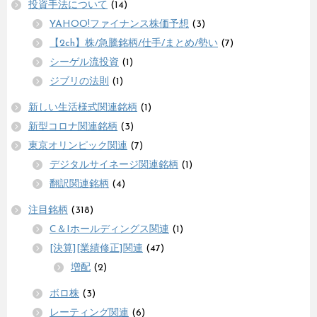
投資手法について
(14)
YAHOO!ファイナンス株価予想
(3)
【2ch】株/急騰銘柄/仕手/まとめ/勢い
(7)
シーゲル流投資
(1)
ジブリの法則
(1)
新しい生活様式関連銘柄
(1)
新型コロナ関連銘柄
(3)
東京オリンピック関連
(7)
デジタルサイネージ関連銘柄
(1)
翻訳関連銘柄
(4)
注目銘柄
(318)
C＆Iホールディングス関連
(1)
[決算][業績修正]関連
(47)
増配
(2)
ボロ株
(3)
レーティング関連
(6)