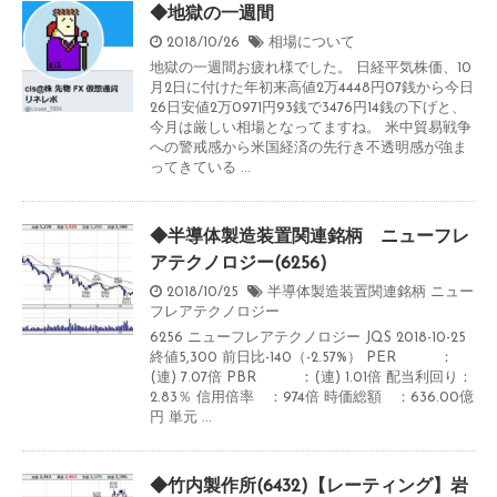
◆地獄の一週間
2018/10/26
相場について
地獄の一週間お疲れ様でした。 日経平気株価、10
月2日に付けた年初来高値2万4448円07銭から今日
26日安値2万0971円93銭で3476円14銭の下げと、
今月は厳しい相場となってますね。 米中貿易戦争
への警戒感から米国経済の先行き不透明感が強ま
ってきている ...
◆半導体製造装置関連銘柄 ニューフレ
アテクノロジー(6256)
2018/10/25
半導体製造装置関連銘柄
ニュー
フレアテクノロジー
6256 ニューフレアテクノロジー JQS 2018-10-25
終値5,300 前日比-140（-2.57%） PER ：
(連) 7.07倍 PBR ：(連) 1.01倍 配当利回り：
2.83％ 信用倍率 ：974倍 時価総額 ：636.00億
円 単元 ...
◆竹内製作所(6432)【レーティング】岩