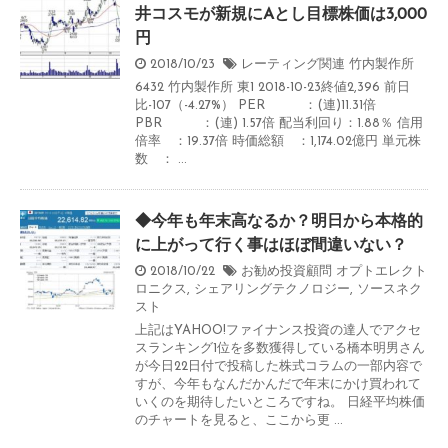
井コスモが新規にAとし目標株価は3,000
円
2018/10/23
レーティング関連
竹内製作所
6432 竹内製作所 東1 2018-10-23終値2,396 前日
比-107（-4.27%） PER ：(連)11.31倍
PBR ：(連) 1.57倍 配当利回り：1.88％ 信用
倍率 ：19.37倍 時価総額 ：1,174.02億円 単元株
数 ： ...
◆今年も年末高なるか？明日から本格的
に上がって行く事はほぼ間違いない？
2018/10/22
お勧め投資顧問
オプトエレクト
ロニクス
,
シェアリングテクノロジー
,
ソースネク
スト
上記はYAHOO!ファイナンス投資の達人でアクセ
スランキング1位を多数獲得している橋本明男さん
が今日22日付で投稿した株式コラムの一部内容で
すが、今年もなんだかんだで年末にかけ買われて
いくのを期待したいところですね。 日経平均株価
のチャートを見ると、ここから更 ...