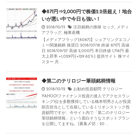
◆871円⇒2,000円で株価2.2倍超え！地合
いが悪い中で今日も強い！
2018/10/15
注目銘柄の推移
セック
,
メディ
アフラッグ
,
極東産機
【メディアフラッグ(6067)】シェアリングエコノ
ミー関連銘柄 推奨日 2018/07/18 終値 871円 高値
日 2018/09/27 高値 2,000円 本日終値 1,716円 最
大上昇率 +1,029円(+129.62％) 提供サイト 株マイ
スター 共 ...
◆第二のテリロジー筆頭銘柄情報
2018/10/12
お勧め投資顧問
テリロジー
YAHOO!ファイナンス投資の達人でアクセスラン
キング1位を多数獲得している橋本明男さんが投資
助言担当として在籍しているミリオンストック投
資顧問ですが、今サイト内で「第二のテリロジー
筆頭銘柄情報」という面白そうなスポットプラン
を公開してますね。(募集〆切：20 ...