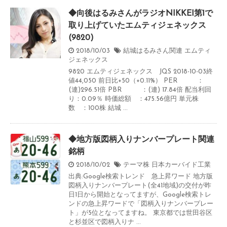
◆向後はるみさんがラジオNIKKEI第1で
取り上げていたエムティジェネックス
(9820)
2018/10/03
結城はるみさん関連
エムティ
ジェネックス
9820 エムティジェネックス JQS 2018-10-03終
値44,050 前日比+50（+0.11%） PER ：
(連)296.51倍 PBR ：(連) 17.84倍 配当利回
り：0.09％ 時価総額 ：475.56億円 単元株
数 ：100株 結城 ...
◆地方版図柄入りナンバープレート関連
銘柄
2018/10/02
テーマ株
日本カーバイド工業
出典:Google検索トレンド 急上昇ワード 地方版
図柄入りナンバープレート(全41地域)の交付が昨
日1日から開始となってますが、Google検索トレ
ンドの急上昇ワードで「図柄入りナンバープレー
ト」が5位となってますね。 東京都では世田谷区
と杉並区で図柄入りナ ...