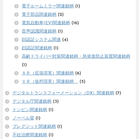
電子ルームミラー関連銘柄
(1)
電子部品関連銘柄
(2)
電気自動車(EV)関連銘柄
(16)
音声認識関連銘柄
(1)
顔認証システム関連
(4)
顔認証関連銘柄
(1)
高齢ドライバー対策関連銘柄・急発進防止装置関連銘柄
(1)
ＡＲ（拡張現実）関連銘柄
(6)
ＶＲ（仮想現実）関連銘柄
(5)
デジタルトランスフォーメーション（DX）関連銘柄
(7)
デジタル庁関連銘柄
(3)
トンピン関連銘柄
(1)
ノーベル賞
(1)
ブレグジット関連銘柄
(1)
不妊治療関連銘柄
(1)