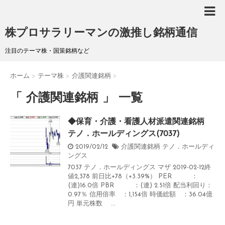
株プロサラリーマンの激推し銘柄通信
注目のテーマ株・国策銘柄など
ホーム
>
テーマ株
>
介護関連銘柄
>
「 介護関連銘柄 」 一覧
◆保育・介護・看護人材派遣関連銘柄
テノ．ホールディングス(7037)
2019/02/12
介護関連銘柄
テノ．ホールディ
ングス
7037 テノ．ホールディングス マザ 2019-02-12終
値2,378 前日比+78（+3.39%） PER ：
(連)16.0倍 PBR ：(連) 2.51倍 配当利回り：
0.97％ 信用倍率 ：1,154倍 時価総額 ：36.04億
円 単元株数 ...