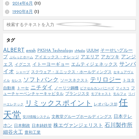
2014年6月
(11)
1990年8月
(1)
タグ
ALBERT
enish
そーせいグルー
PKSHA Technology
UUUM
sMedio
アンジ
プ
アエリア
アカツキ
アイエックス・ナレッジ
ぷらっとホーム
サンバ
ェス
イトーヨーギョー
エムティジェネックス
イグニス
イオ
スクウェア・エニックス・ホールディングス
シャープ
セキュアヴェ
テリロジー
ソフトバンク
ソースネクスト
トヨタ
イル
セレス
ニチダイ
自動車
トーセ
ノーリツ鋼機
フ
ピクセルカンパニーズ
フィスコ
ューチャーベンチャーキャピタル
ブランジスタ
モブキャスト
モルフォ
リバ
任
リミックスポイント
レオパレス21
ーエレテック
天堂
日本テレ
文教堂グループホールディングス
安川情報システム
石川製作所
株エヴァンジェリスト
ホン
日本郵政
日本鋳鉄管
細谷火工
豊和工業