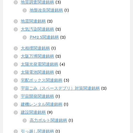
地質調査関連銘柄
(3)
地盤改良関連銘柄
(1)
地震関連銘柄
(2)
大気汚染関連銘柄
(2)
PM2.5関連銘柄
(2)
大相撲関連銘柄
(1)
大阪万博関連銘柄
(2)
太陽光発電関連銘柄
(4)
太陽電池関連銘柄
(2)
宅配ボックス関連銘柄
(3)
宇宙ごみ（スペースデブリ）対策関連銘柄
(2)
宇宙開発関連銘柄
(1)
建機レンタル関連銘柄
(1)
建設関連銘柄
(9)
高力ボルト関連銘柄
(1)
引っ越し関連銘柄
(1)