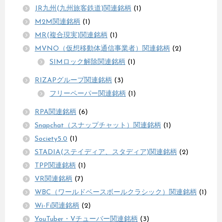
JR九州(九州旅客鉄道)関連銘柄
(1)
M2M関連銘柄
(1)
MR(複合現実)関連銘柄
(1)
MVNO（仮想移動体通信事業者）関連銘柄
(2)
SIMロック解除関連銘柄
(1)
RIZAPグループ関連銘柄
(3)
フリーペーパー関連銘柄
(1)
RPA関連銘柄
(6)
Snapchat（スナップチャット）関連銘柄
(1)
Society5.0
(1)
STADIA(ステイディア、スタディア)関連銘柄
(2)
TPP関連銘柄
(1)
VR関連銘柄
(7)
WBC（ワールドベースボールクラシック）関連銘柄
(1)
Wi-Fi関連銘柄
(2)
YouTuber・Vチューバー関連銘柄
(3)