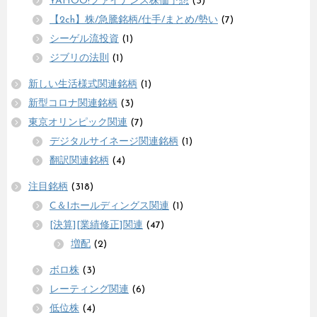
YAHOO!ファイナンス株価予想
(3)
【2ch】株/急騰銘柄/仕手/まとめ/勢い
(7)
シーゲル流投資
(1)
ジブリの法則
(1)
新しい生活様式関連銘柄
(1)
新型コロナ関連銘柄
(3)
東京オリンピック関連
(7)
デジタルサイネージ関連銘柄
(1)
翻訳関連銘柄
(4)
注目銘柄
(318)
C＆Iホールディングス関連
(1)
[決算][業績修正]関連
(47)
増配
(2)
ボロ株
(3)
レーティング関連
(6)
低位株
(4)