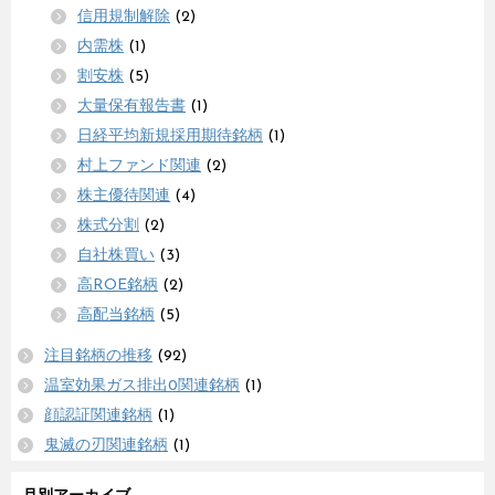
信用規制解除
(2)
内需株
(1)
割安株
(5)
大量保有報告書
(1)
日経平均新規採用期待銘柄
(1)
村上ファンド関連
(2)
株主優待関連
(4)
株式分割
(2)
自社株買い
(3)
高ROE銘柄
(2)
高配当銘柄
(5)
注目銘柄の推移
(92)
温室効果ガス排出0関連銘柄
(1)
顔認証関連銘柄
(1)
鬼滅の刃関連銘柄
(1)