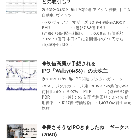
との取引も？
2019/04/09
IPO関連
アイシン精機
,
トヨタ
自動車
,
ヴィッツ
4440 ヴィッツ マザーズ 2019-4-9終値7,100円
PER ：(連)67.88倍 PBR ：
(連)26.78倍 配当利回り ：0.08％ 時価総額
：128.30億円 本日9日に公開価格2,650円から
+3,450円(+130 ...
◆初値高騰が予想される
IPO「Welby(4438)」の大株主
2019/03/12
IPO関連
デジタルガレージ
4819 デジタルガレージ 東1 2019-03-12終値2,964
前日比+60（+2.07%） PER ：(連)22.29倍
PBR ：(連) 3.85倍 配当利回り：0.94％ 信
用倍率 ：17.27倍 時価総額 ：1,403.04億円 単元
株数 ...
◆良さそうなIPOきましたね ギークス
(7060)