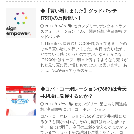
◆【買い増しました】グッドパッチ
(7351)の反転狙い！
2020/08/13
セカンダリー
,
デジタルトラン
スフォーメーション（DX）関連銘柄
,
注目銘柄
グ
ッドパッチ
8月13日追記 宣言通り2200円を超えてきましたの
で本日買い増しを行いました。今日は売り物がま
だでている感じだったのですが、なんとかこなし
て2200円はキープ。明日上昇するようなら売りが
れと見て更に買い増しも考えたいと思います。 あ
とは、VCが売ってうるのか ...
◆コパ・コーポレーション(7689)は青天
井相場に発展するのか？
2020/07/29
セカンダリー
,
巣ごもり関連銘
柄
,
注目銘柄
コパ・コーポレーション
コパ・コーポレーション(7689)は青天井相場にな
るか？と聞かれれば、その可能性は高いと思いま
す。 全ては明日、今日の上髭を食えるかにかかっ
ているでしょう！その詳細をご覧ください。 コ