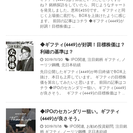
ね？ 銘柄探訪をしていたら、同じようなチャート
を発見しました。恵和(4251)です。 ギフティと同
じく上場後に底打ち。BOXを上抜けたように感じ
ます。 前回の記事はコチラ ◆ギフティ(4449)が
好調！目標株価は ...
◆ギフティ(4449)が好調！目標株価は？
利確の基準は？
2019/11/20
IPO関連
,
注目銘柄
ギフティ
,
ノ
ーリツ鋼機
,
北日本紡績
先日公開したギフティ(4449)が昨日終値でBOX上
抜け、本日も上昇しています。 ギフティの目標株
価を算出してみたいと思います。 前回の記事はコ
チラ ◆IPOのセカンダリー狙い。ギフティ(4449)
が良さそう。 ギフティ(4449)の目標株価は？ ...
◆IPOのセカンダリー狙い。ギフティ
(4449)が良さそう。
2019/11/18
IPO関連
,
お勧め投資顧問
,
注目銘
柄
ギフティ
,
ノーリツ鋼機
,
北日本紡績