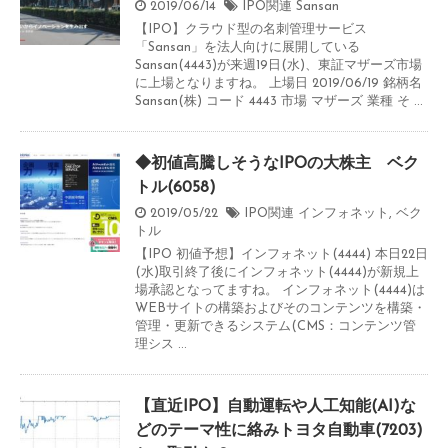
2019/06/14
IPO関連
Sansan
【IPO】クラウド型の名刺管理サービス
「Sansan」を法人向けに展開している
Sansan(4443)が来週19日(水)、東証マザーズ市場
に上場となりますね。 上場日 2019/06/19 銘柄名
Sansan(株) コード 4443 市場 マザーズ 業種 そ ...
◆初値高騰しそうなIPOの大株主 ベク
トル(6058)
2019/05/22
IPO関連
インフォネット
,
ベク
トル
【IPO 初値予想】インフォネット(4444) 本日22日
(水)取引終了後にインフォネット(4444)が新規上
場承認となってますね。 インフォネット(4444)は
WEBサイトの構築およびそのコンテンツを構築・
管理・更新できるシステム(CMS：コンテンツ管
理シス ...
【直近IPO】自動運転や人工知能(AI)な
どのテーマ性に絡みトヨタ自動車(7203)