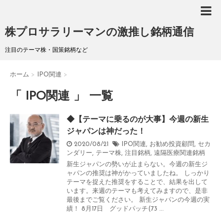
株プロサラリーマンの激推し銘柄通信
注目のテーマ株・国策銘柄など
ホーム
>
IPO関連
>
「 IPO関連 」 一覧
◆【テーマに乗るのが大事】今週の新生
ジャパンは神だった！
2020/08/21
IPO関連
,
お勧め投資顧問
,
セカ
ンダリー
,
テーマ株
,
注目銘柄
,
遠隔医療関連銘柄
新生ジャパンの勢いが止まらない。今週の新生ジ
ャパンの推奨は神がかっていましたね。 しっかり
テーマを捉えた推奨をすることで、結果を出して
います。来週のテーマも考えてみますので、是非
最後までご覧ください。 新生ジャパンの今週の実
績！ 8月17日 グッドパッチ(73 ...