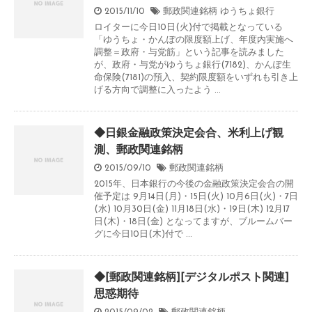
2015/11/10
郵政関連銘柄
ゆうちょ銀行
ロイターに今日10日(火)付で掲載となっている
「ゆうちょ・かんぽの限度額上げ、年度内実施へ
調整＝政府・与党筋」という記事を読みました
が、政府・与党がゆうちょ銀行(7182)、かんぽ生
命保険(7181)の預入、契約限度額をいずれも引き上
げる方向で調整に入ったよう ...
◆日銀金融政策決定会合、米利上げ観
測、郵政関連銘柄
2015/09/10
郵政関連銘柄
2015年、日本銀行の今後の金融政策決定会合の開
催予定は 9月14日(月)・15日(火) 10月6日(火)・7日
(水) 10月30日(金) 11月18日(水)・19日(木) 12月17
日(木)・18日(金) となってますが、ブルームバー
グに今日10日(木)付で ...
◆[郵政関連銘柄][デジタルポスト関連]
思惑期待