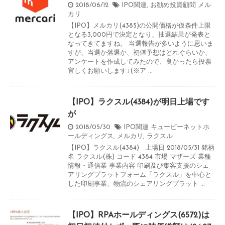
2018/06/12
IPO関連
,
お勧め投資顧問
メル
カリ
【IPO】メルカリ(4385)の公開価格が仮条件上限
となる3,000円で決定となり、抽選結果が発表と
なってきてますね。 当選報告が多いように思いま
すが、当選か落選か、初値予想はどれぐらいか、
アンケートを作成してみたので、良かったら投票
宜しくお願いします↓(※ア ...
【IPO】ラクスル(4384)が明日上場です
が
2018/05/30
IPO関連
キュービーネットホ
ールディングス
,
メルカリ
,
ラクスル
【IPO】ラクスル(4384) 上場日 2018/05/31 銘柄
名 ラクスル(株) コード 4384 市場 マザーズ 業種
情報・通信業 事業内容 印刷及び集客支援のシェ
アリングプラットフォーム「ラクスル」を中心と
した印刷事業、物流のシェアリングプラット ...
【IPO】RPAホールディングス(6572)は