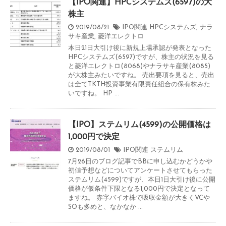
【IPO関連】HPCシステムズ(6597)の大
株主
2019/08/21
IPO関連
HPCシステムズ
,
ナラ
サキ産業
,
菱洋エレクトロ
本日21日大引け後に新規上場承認が発表となった
HPCシステムズ(6597)ですが、株主の状況を見る
と菱洋エレクトロ(8068)やナラサキ産業(8085)
が大株主みたいですね。 売出要項を見ると、売出
は全てTKTH投資事業有限責任組合の保有株みた
いですね。 HP ...
【IPO】ステムリム(4599)の公開価格は
1,000円で決定
2019/08/01
IPO関連
ステムリム
7月26日のブログ記事でBBに申し込むかどうかや
初値予想などについてアンケートさせてもらった
ステムリム(4599)ですが、本日1日大引け後に公開
価格が仮条件下限となる1,000円で決定となって
ますね。 赤字バイオ株で吸収金額が大きくVCや
SOも多めと、なかなか ...