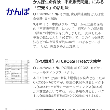
かんぽ生命保険「不正販売問題」にみる
「空売り」の活用法
2019/10/03
その他
,
郵政関連銘柄
かんぽ生
命保険
,
日本郵政
9月30日に日本郵政グループは、かんぽ生命保険
の「不正販売問題」について、顧客からの聞き取
り調査の中間報告を公表しました。 把握した不正
事案の数はなんと「6327件」で、このうち保険業
法などの法令違反が約1400件にのぼるといいま
す。 ただ、調査を終えた対象は ...
【IPO関連】AI CROSS(4476)の大株主
2019/09/03
IPO関連
AI CROSS
,
セガサミ
ーホールディングス
,
ベクトル
本日3日大引け後に新規上場承認が発表となったAI
CROSS(4476)ですが、株主の状況を見るとベクト
ル(6058)やセガサミーホールディングス(6460)
が大株主みたいですね。 売出要項を見ると、ベク
トル(6058)は所有株式340,000株のうち34,0 ...