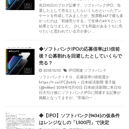
先日10日のブログ記事で、ソフトバンクIPO、当
選したとして売るとしたらいくらかといったアン
ケートを作成してみましたが、投票数447で最も多
かったのは「初値売りする」で全体の49％という
結果となりました。 少しでも利益があるうちに売
りたいと思われている方が多い ...
◆ソフトバンクIPOの応募倍率は1.1倍前
後？公募割れを回避したとしていくらで
売る？
2018/12/10
IPO関連
ソフトバンク
ソフトバンクＩＰＯ、応募倍率1.1倍程度か
https://t.co/iFCJlo61Ij — 日本経済新聞 電子版
(@nikkei) 2018年12月10日 日本経済新聞に本日10
日大引け後にソフトバンクIPOに関連する記事が
掲載となってますが、“市場の一 ...
◆【IPO】ソフトバンク(9434)の仮条件
はレンジなしの「1,500円」で決定