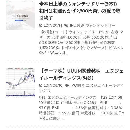
◆本日上場のウォンテッドリー(3991)
初日は初値付かず2,300円買い気配で取
引終了
2017/09/14
IPO関連
ウォンテッドリー
銘柄名(コード) ウォンテッドリー(3991) 市場 マ
ザーズ 公開価格 1,000円 公募 50,000株 売出
80,000株 OA 19,500株 上場時発行済み株数
4,572,700株 本日14日(木)付でマザーズにビジネス
SNS「Wantedl ...
【テーマ株】UUUM関連銘柄 エヌジェ
イホールディングス(9421)
2017/08/10
IPO関連
エヌジェイホールディ
ングス
9421 エヌジェイホールディングス JQS 2017-08-
10終値2,610 前日比+24（+0.93%） PER ：
23.0倍 PBR ： 2.58倍 配当利回り：0.38％
時価総額 ：69.82億円 単元株数 ：100株 先日8
月8日に書い ...