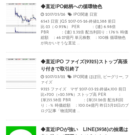
◆直近IPO銘柄への循環物色
2017/05/26
IPO関連
日宣
6543 日宣 JQS 2017-05-26-終値2,388 前日
比-23（-0.95%） PER ：(連) 6.98倍
PBR ：(連) 2.32倍 配当利回り：1.76％ 時価
総額 ：46.27億円 単元株数 ：100株 循環物色
が向かいそうな直近 ...
◆直近IPO ファイズ(9325)ストップ高張
り付きで取引終了
2017/03/22
IPO関連
ほぼ日
,
ビーグリー
,
フ
ァイズ
9325 ファイズ マザ 2017-03-22-終値4,100 前日
比+700（+20.59%）ストップ高 PER ：
(単)55.58倍 PBR ：(単)31.26倍 配当利回
り：-％ 時価総額 ：100.04億円 昨日3月21日のブ
ログ記事「物流関連 ...
◆直近IPOが強い LINE(3938)の抽選は