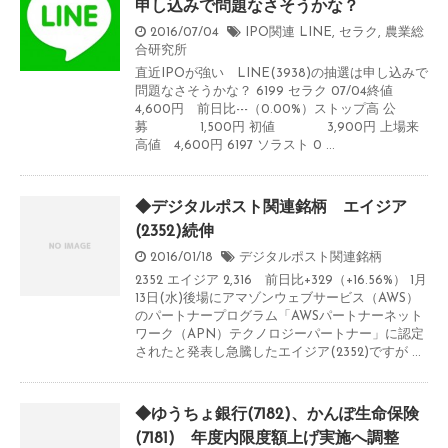
申し込みで問題なさそうかな？
2016/07/04
IPO関連
LINE
,
セラク
,
農業総
合研究所
直近IPOが強い LINE(3938)の抽選は申し込みで
問題なさそうかな？ 6199 セラク 07/04終値
4,600円 前日比---（0.00%）ストップ高 公
募 1,500円 初値 3,900円 上場来
高値 4,600円 6197 ソラスト 0 ...
◆デジタルポスト関連銘柄 エイジア
(2352)続伸
2016/01/18
デジタルポスト関連銘柄
2352 エイジア 2,316 前日比+329（+16.56%） 1月
13日(水)後場にアマゾンウェブサービス（AWS）
のパートナープログラム「AWSパートナーネット
ワーク（APN）テクノロジーパートナー」に認定
されたと発表し急騰したエイジア(2352)ですが ...
◆ゆうちょ銀行(7182)、かんぽ生命保険
(7181) 年度内限度額上げ実施へ調整