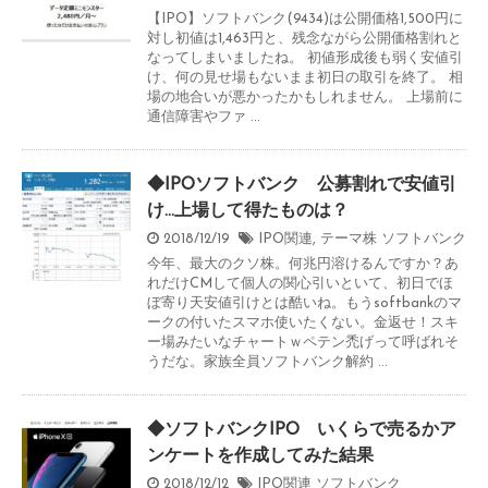
【IPO】ソフトバンク(9434)は公開価格1,500円に
対し初値は1,463円と、残念ながら公開価格割れと
なってしまいましたね。 初値形成後も弱く安値引
け、何の見せ場もないまま初日の取引を終了。 相
場の地合いが悪かったかもしれません。 上場前に
通信障害やファ ...
◆IPOソフトバンク 公募割れで安値引
け…上場して得たものは？
2018/12/19
IPO関連
,
テーマ株
ソフトバンク
今年、最大のクソ株。何兆円溶けるんですか？あ
れだけCMして個人の関心引いといて、初日でほ
ぼ寄り天安値引けとは酷いね。もうsoftbankのマ
ークの付いたスマホ使いたくない。金返せ！スキ
ー場みたいなチャートｗペテン禿げって呼ばれそ
うだな。家族全員ソフトバンク解約 ...
◆ソフトバンクIPO いくらで売るかア
ンケートを作成してみた結果
2018/12/12
IPO関連
ソフトバンク