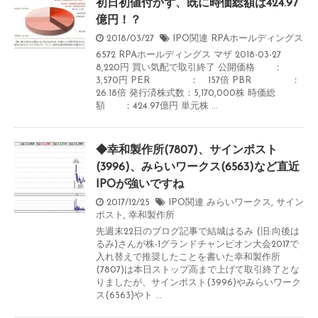
初日初値付かず、既に時価総額は424.97
億円！？
2018/03/27
IPO関連
RPAホールディングス
6572 RPAホールディングス マザ 2018-03-27
8,220円 買い気配で取引終了 公開価格 ：
3,570円 PER ： 157倍 PBR ：
26.18倍 発行済株式数：5,170,000株 時価総
額 ：424.97億円 単元株 ...
◆幸和製作所(7807)、サインポスト
(3996)、みらいワークス(6563)など直近
IPOが強いですね
2017/12/25
IPO関連
みらいワークス
,
サイン
ポスト
,
幸和製作所
先週末22日のブログ記事で結城はるみ (旧:向後は
るみ)さんが株-1グランドチャンピオン大会2017で
入れ替えで推奨したことを書いた幸和製作所
(7807)は本日ストップ高まで上げて取引終了とな
りましたが、サインポスト(3996)やみらいワーク
ス(6563)やト ...