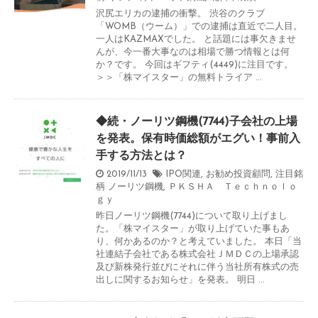
沢尻エリカの逮捕の衝撃。 渋谷のクラブ
「WOMB（ウーム）」での逮捕は直近で二人目。
一人はKAZMAXでした。 と話題には事欠きませ
んが、今一番大事なのは相場で勝つ情報とは何
か？です。 今回はギフティ(4449)に注目です。
＞＞「株マイスター」の無料トライア ...
◆続・ノーリツ鋼機(7744)子会社の上場
を発表。保有時価総額がエグい！事前入
手する方法とは？
2019/11/13
IPO関連
,
お勧め投資顧問
,
注目銘
柄
ノーリツ鋼機
,
ＰＫＳＨＡ Ｔｅｃｈｎｏｌｏ
ｇｙ
昨日ノーリツ鋼機(7744)について取り上げまし
た。「株マイスター」が取り上げていた事もあ
り、何かあるのか？と考えていました。 本日「当
社連結子会社である株式会社ＪＭＤＣの上場承認
及び新株発行並びにそれに伴う当社所有株式の売
出しに関するお知らせ」を発表。 明日 ...