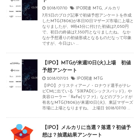
ト
2018/07/10
IPO関連
MTG
,
メルカリ
7月5日のブログ記事で初値予想アンケートを作成
したMTG(7806)が本日10日マザーズ市場に上場と
なりましたが、9時43分に付けた初値は7,050円
で、初日の終値は7,350円となりましたね。 なか
なか予想通りの初値形成となるものだなって印象
ですが、今日はい ...
【IPO】MTGが来週10日(火)上場 初値
予想アンケート
2018/07/05
IPO関連
MTG
【IPO】クリスティアーノ・ロナウド選手がテレ
ビCMに出ている「SIXPAD(シックスパッド)」や
美容ローラー「ReFa(リファ)」などのブランドが
有名なMTG(7806)が来週10日(火)、東証マザーズ
市場に上場となりますね。 上場日 2018/07/10 ...
【IPO】メルカリに当選？落選？初値予
想は？抽選結果アンケート