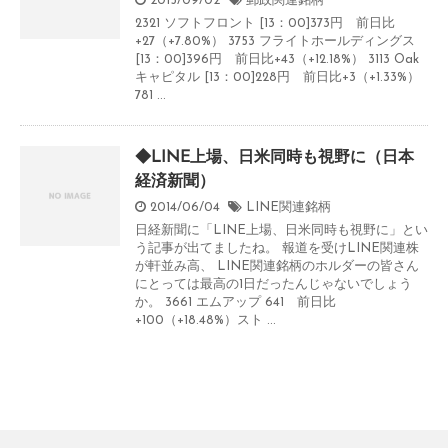
2015/09/02
郵政関連銘柄
2321 ソフトフロント [13：00]373円 前日比
+27（+7.80%） 3753 フライトホールディングス
[13：00]396円 前日比+43（+12.18%） 3113 Oak
キャピタル [13：00]228円 前日比+3（+1.33%）
781 ...
◆LINE上場、日米同時も視野に（日本
経済新聞）
2014/06/04
LINE関連銘柄
日経新聞に「LINE上場、日米同時も視野に」とい
う記事が出てましたね。 報道を受けLINE関連株
が軒並み高、 LINE関連銘柄のホルダーの皆さん
にとっては最高の1日だったんじゃないでしょう
か。 3661 エムアップ 641 前日比
+100（+18.48%）スト ...