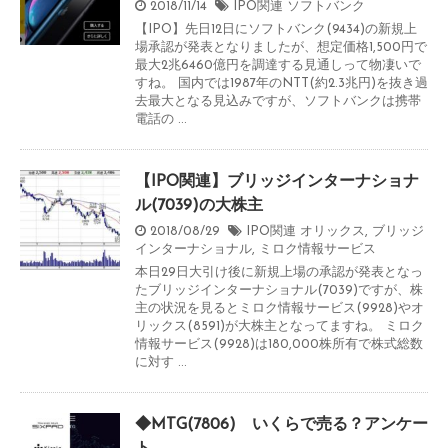
2018/11/14
IPO関連
ソフトバンク
【IPO】先日12日にソフトバンク(9434)の新規上
場承認が発表となりましたが、想定価格1,500円で
最大2兆6460億円を調達する見通しって物凄いで
すね。 国内では1987年のNTT(約2.3兆円)を抜き過
去最大となる見込みですが、ソフトバンクは携帯
電話の ...
【IPO関連】ブリッジインターナショナ
ル(7039)の大株主
2018/08/29
IPO関連
オリックス
,
ブリッジ
インターナショナル
,
ミロク情報サービス
本日29日大引け後に新規上場の承認が発表となっ
たブリッジインターナショナル(7039)ですが、株
主の状況を見るとミロク情報サービス(9928)やオ
リックス(8591)が大株主となってますね。 ミロク
情報サービス(9928)は180,000株所有で株式総数
に対す ...
◆MTG(7806) いくらで売る？アンケー