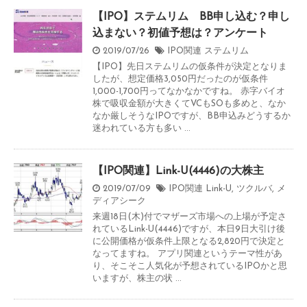
【IPO】ステムリム BB申し込む？申し
込まない？初値予想は？アンケート
2019/07/26
IPO関連
ステムリム
【IPO】先日ステムリムの仮条件が決定となりま
したが、想定価格3,050円だったのが仮条件
1,000-1,700円ってなかなかですね。 赤字バイオ
株で吸収金額が大きくてVCもSOも多めと、なか
なか厳しそうなIPOですが、BB申込みどうするか
迷われている方も多い ...
【IPO関連】Link-U(4446)の大株主
2019/07/09
IPO関連
Link-U
,
ツクルバ
,
メ
ディアシーク
来週18日(木)付でマザーズ市場への上場が予定さ
れているLink-U(4446)ですが、本日9日大引け後
に公開価格が仮条件上限となる2,820円で決定と
なってますね。 アプリ関連というテーマ性があ
り、そこそこ人気化が予想されているIPOかと思
いますが、株主の状 ...