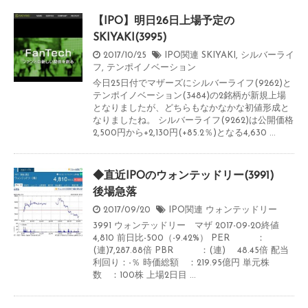
【IPO】明日26日上場予定の
SKIYAKI(3995)
2017/10/25
IPO関連
SKIYAKI
,
シルバーライ
フ
,
テンポイノベーション
今日25日付でマザーズにシルバーライフ(9262)と
テンポイノベーション(3484)の2銘柄が新規上場
となりましたが、どちらもなかなかな初値形成と
なりましたね。 シルバーライフ(9262)は公開価格
2,500円から+2,130円(+85.2％)となる4,630 ...
◆直近IPOのウォンテッドリー(3991)
後場急落
2017/09/20
IPO関連
ウォンテッドリー
3991 ウォンテッドリー マザ 2017-09-20終値
4,810 前日比-500（-9.42%） PER ：
(連)7,287.88倍 PBR ：(連) 48.45倍 配当
利回り：-％ 時価総額 ：219.95億円 単元株
数 ：100株 上場2日目 ...