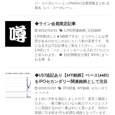
パ・コーポレーション(7689)の企業情報まとめ 企
業名 コパ・コーポレーシ ...
◆ライン会員限定記事
2020/06/25
LINE関連銘柄
,
注目銘柄
LINE配信した★3銘柄ですが、どうやらこんな背
景があるのかもしれないという私の妄想です。 気
になる方は下記記事をご覧をください。 パスは、
LINEにて「パス」とメッセージを入れていただく
と送られます。 ◆【2日間限定公開】RVHにまつ
わる噂 & ...
◆1/27追記あり【MY銘柄】ベース(4481)
をIPOセカンダリー関連銘柄として注目
2020/01/27
IPO関連
,
MY銘柄
,
セカンダリ
ー
ベース
まとめに方針を追記しましたので、是非ご確認く
ださい。 株で勝ちたいなら株エヴァンジェリス
トに登録するのが一番はやいと思います。12月の
実績に引き続き1月も好調な成績となっています。