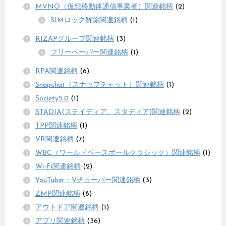
MVNO（仮想移動体通信事業者）関連銘柄
(2)
SIMロック解除関連銘柄
(1)
RIZAPグループ関連銘柄
(3)
フリーペーパー関連銘柄
(1)
RPA関連銘柄
(6)
Snapchat（スナップチャット）関連銘柄
(1)
Society5.0
(1)
STADIA(ステイディア、スタディア)関連銘柄
(2)
TPP関連銘柄
(1)
VR関連銘柄
(7)
WBC（ワールドベースボールクラシック）関連銘柄
(1)
Wi-Fi関連銘柄
(2)
YouTuber・Vチューバー関連銘柄
(3)
ZMP関連銘柄
(8)
アウトドア関連銘柄
(1)
アプリ関連銘柄
(36)