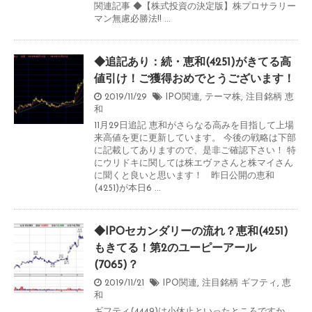
関連記事 ◆【株式投資の決定版】株プロサラリー
マン無慮必勝法!! ...
◆追記あり：続・恵和(4251)がきてる高
値引け！ご獲得おめでとうございます！
2019/11/29
IPO関連
,
テーマ株
,
注目銘柄
恵
和
11月29日追記 恵和がさらなる高みを目指して上場
来高値を更に更新しています。 今後の戦略は下部
に記載してありますので、是非ご確認下さい！ 特
にウリドキに関しては株エヴァさんと株マイさん
に聞くと良いと思います！ 昨日公開の恵和
(4251)が本日6 ...
◆IPOセカンダリーの流れ？恵和(4251)
もきてる！第2のユーピーアール
(7065)？
2019/11/21
IPO関連
,
注目銘柄
ギフティ
,
恵
和
ギフティ(4449)は小休止といったところですか