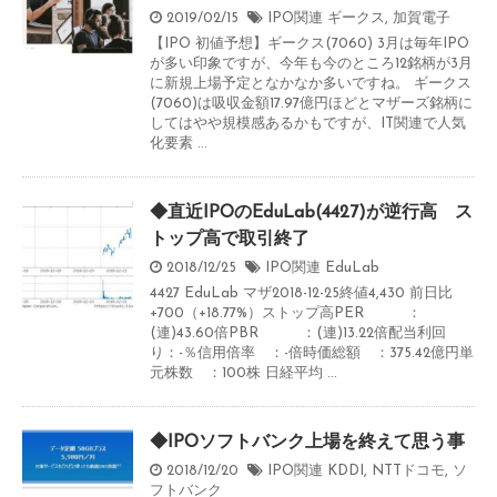
2019/02/15
IPO関連
ギークス
,
加賀電子
【IPO 初値予想】ギークス(7060) 3月は毎年IPO
が多い印象ですが、今年も今のところ12銘柄が3月
に新規上場予定となかなか多いですね。 ギークス
(7060)は吸収金額17.97億円ほどとマザーズ銘柄に
してはやや規模感あるかもですが、IT関連で人気
化要素 ...
◆直近IPOのEduLab(4427)が逆行高 ス
トップ高で取引終了
2018/12/25
IPO関連
EduLab
4427 EduLab マザ2018-12-25終値4,430 前日比
+700（+18.77%）ストップ高PER ：
(連)43.60倍PBR ：(連)13.22倍配当利回
り：-％信用倍率 ：-倍時価総額 ：375.42億円単
元株数 ：100株 日経平均 ...
◆IPOソフトバンク上場を終えて思う事
2018/12/20
IPO関連
KDDI
,
NTTドコモ
,
ソ
フトバンク