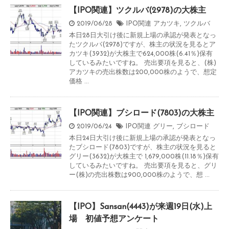
【IPO関連】ツクルバ(2978)の大株主
2019/06/28
IPO関連
アカツキ
,
ツクルバ
本日28日大引け後に新規上場の承認が発表となっ
たツクルバ(2978)ですが、株主の状況を見るとア
カツキ(3932)が大株主で624,000株(6.41％)保有
しているみたいですね。 売出要項を見ると、(株)
アカツキの売出株数は200,000株のようで、想定
価格 ...
【IPO関連】ブシロード(7803)の大株主
2019/06/24
IPO関連
グリー
,
ブシロード
本日24日大引け後に新規上場の承認が発表となっ
たブシロード(7803)ですが、株主の状況を見ると
グリー(3632)が大株主で 1,679,000株(11.18％)保有
しているみたいですね。 売出要項を見ると、グリ
ー(株)の売出株数は900,000株のようで、想 ...
【IPO】Sansan(4443)が来週19日(水)上
場 初値予想アンケート