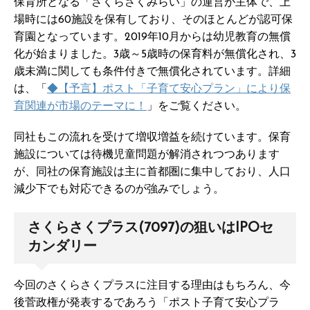
保育所となる「さくらさくみらい」の運営が主体で、上
場時には60施設を保有しており、そのほとんどが認可保
育園となっています。2019年10月からは幼児教育の無償
化が始まりました。3歳～5歳時の保育料が無償化され、3
歳未満に関しても条件付きで無償化されています。詳細
は、「
◆【予言】ポスト「子育て安心プラン」により保
育関連が市場のテーマに！
」をご覧ください。
同社もこの流れを受けて増収増益を続けています。保育
施設については待機児童問題が解消されつつあります
が、同社の保育施設は主に首都圏に集中しており、人口
減少下でも対応できるのが強みでしょう。
さくらさくプラス(7097)の狙いはIPOセ
カンダリー
今回のさくらさくプラスに注目する理由はもちろん、今
後菅政権が発表するであろう「ポスト子育て安心プラ