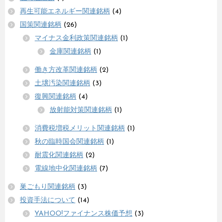
再生可能エネルギー関連銘柄
(4)
国策関連銘柄
(26)
マイナス金利政策関連銘柄
(1)
金庫関連銘柄
(1)
働き方改革関連銘柄
(2)
土壌汚染関連銘柄
(3)
復興関連銘柄
(4)
放射能対策関連銘柄
(1)
消費税増税メリット関連銘柄
(1)
秋の臨時国会関連銘柄
(1)
耐震化関連銘柄
(2)
電線地中化関連銘柄
(7)
巣ごもり関連銘柄
(3)
投資手法について
(14)
YAHOO!ファイナンス株価予想
(3)