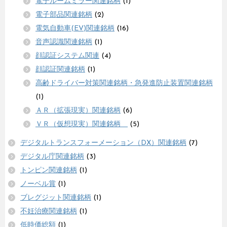
電子ルームミラー関連銘柄
(1)
電子部品関連銘柄
(2)
電気自動車(EV)関連銘柄
(16)
音声認識関連銘柄
(1)
顔認証システム関連
(4)
顔認証関連銘柄
(1)
高齢ドライバー対策関連銘柄・急発進防止装置関連銘柄
(1)
ＡＲ（拡張現実）関連銘柄
(6)
ＶＲ（仮想現実）関連銘柄
(5)
デジタルトランスフォーメーション（DX）関連銘柄
(7)
デジタル庁関連銘柄
(3)
トンピン関連銘柄
(1)
ノーベル賞
(1)
ブレグジット関連銘柄
(1)
不妊治療関連銘柄
(1)
低時価総額
(1)