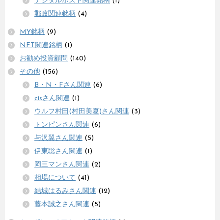
デジタルポスト関連銘柄
(1)
郵政関連銘柄
(4)
MY銘柄
(9)
NFT関連銘柄
(1)
お勧め投資顧問
(140)
その他
(156)
B・N・Fさん関連
(6)
cisさん関連
(1)
ウルフ村田(村田美夏)さん関連
(3)
トンピンさん関連
(6)
与沢翼さん関連
(5)
伊東聡さん関連
(1)
岡三マンさん関連
(2)
相場について
(41)
結城はるみさん関連
(12)
藤本誠之さん関連
(5)