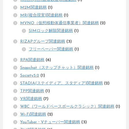
M2M関連銘柄
(1)
MR(複合現実)関連銘柄
(1)
MVNO（仮想移動体通信事業者）関連銘柄
(2)
SIMロック解除関連銘柄
(1)
RIZAPグループ関連銘柄
(3)
フリーペーパー関連銘柄
(1)
RPA関連銘柄
(6)
Snapchat（スナップチャット）関連銘柄
(1)
Society5.0
(1)
STADIA(ステイディア、スタディア)関連銘柄
(2)
TPP関連銘柄
(1)
VR関連銘柄
(7)
WBC（ワールドベースボールクラシック）関連銘柄
(1)
Wi-Fi関連銘柄
(2)
YouTuber・Vチューバー関連銘柄
(3)