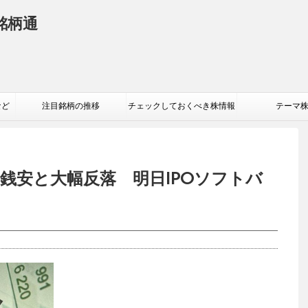
銘柄通
など
注目銘柄の推移
チェックしておくべき株情報
テーマ
3銭安と大幅反落 明日IPOソフトバ