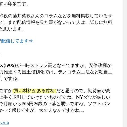
すい印象です。
締役の藤井英敏さんのコラムなどを無料掲載しているサ
で、まだ配信情報を見た事がないって人は、試しに無料
と思います。
で配信してます⇒
。
ス
(1905)が一時ストップ高となってますが、安倍政権が
注力推進する国土強靱化では、テノコラム工法など独自工
うですね。
ですが
“買い材料がある銘柄”
だと思うので、期待値が高
上手く取引していきたいものですね。NYダウが厳しい
月頭から1513円94銭の下落と弱いですね。ソフトバン
上場かって感じですが、大丈夫なんですかね…。
ryma