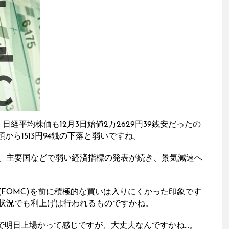
経平均株価も12月3日始値2万2629円39銭安だったの
月頭から1513円94銭の下落と弱いですね。
、主要国などで弱い経済指標の発表が続き、景気減速へ
FOMC)を前に積極的な買いは入りにくかった印象です
状況でも利上げは行われるものですかね。
の中で明日上場かって感じですが、大丈夫なんですかね…。