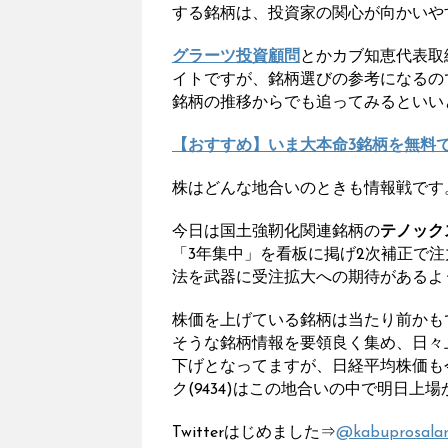
する銘柄は、投資家の関心が向かいや
グラーツ投資顧問
とかカブ知恵代表取
イトですが、銘柄選びの参考になるの
銘柄の推移からでも追ってみるといい
【おすすめ】いま大本命3銘柄を無料
株はどんな地合いのときも情報戦です
今日は国土強靭化関連銘柄の
テノック
「3年集中」を看板に掲げ2次補正で
法を武器に受注拡大への期待があるよ
株価を上げている銘柄は当たり前かも
そうな銘柄情報を要領良く集め、日々
下げとなってますが、日経平均株価も今
ク(9434)はこの地合いの中で明日
Twitterはじめました⇒
@kabuprosala