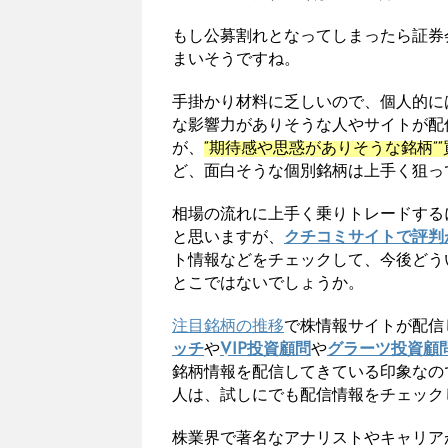
もし公募割れとなってしまったら証券
まいそうですね。
手掛かり材料に乏しいので、個人的に
な影響力がありそうな人やサイトが配
が、
“期待感や思惑がありそうな銘柄”
ど、面白そうな個別銘柄は上手く狙っ
相場の流れに上手く乗りトレードする
と思いますが、
クチコミサイトで評判
ト情報などをチェックして、今後どう
とこではないでしょうか。
注目銘柄の推移
で株情報サイトが配信
ッチ
や
VIP投資顧問
や
グラーツ投資顧
銘柄情報を配信してきている印象なの
人は、試しにでも配信情報をチェック
株業界で著名なアナリストやキャリア