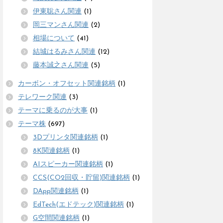
伊東聡さん関連
(1)
岡三マンさん関連
(2)
相場について
(41)
結城はるみさん関連
(12)
藤本誠之さん関連
(5)
カーボン・オフセット関連銘柄
(1)
テレワーク関連
(3)
テーマに乗るのが大事
(1)
テーマ株
(697)
3Dプリンタ関連銘柄
(1)
8K関連銘柄
(1)
AIスピーカー関連銘柄
(1)
CCS(CO2回収・貯留)関連銘柄
(1)
DApp関連銘柄
(1)
EdTech(エドテック)関連銘柄
(1)
G空間関連銘柄
(1)