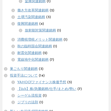
金庫関連銘柄
(1)
働き方改革関連銘柄
(2)
土壌汚染関連銘柄
(3)
復興関連銘柄
(4)
放射能対策関連銘柄
(1)
消費税増税メリット関連銘柄
(1)
秋の臨時国会関連銘柄
(1)
耐震化関連銘柄
(2)
電線地中化関連銘柄
(7)
巣ごもり関連銘柄
(3)
投資手法について
(14)
YAHOO!ファイナンス株価予想
(3)
【2ch】株/急騰銘柄/仕手/まとめ/勢い
(7)
シーゲル流投資
(1)
ジブリの法則
(1)