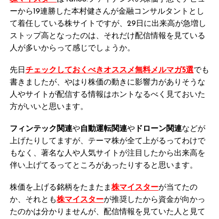
ーから19連勝した本村健さんが金融コンサルタントとし
て着任している株サイトですが、29日に出来高が急増し
ストップ高となったのは、それだけ配信情報を見ている
人が多いからって感じでしょうか。
先日
チェックしておくべきオススメ無料メルマガ5選
でも
書きましたが、やはり株価の動きに影響力がありそうな
人やサイトが配信する情報はホントなるべく見ておいた
方がいいと思います。
フィンテック関連
や
自動運転関連
や
ドローン関連
などが
上げたりしてますが、テーマ株が全て上がるってわけで
もなく、著名な人や人気サイトが注目したから出来高を
伴い上げてるってところがあったりすると思います。
株価を上げる銘柄をたまたま
株マイスター
が当てたの
か、それとも
株マイスター
が推奨したから資金が向かっ
たのかは分かりませんが、配信情報を見ていた人と見て