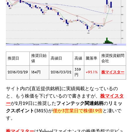
推奨日始
推奨投資顧問
推奨日
高値日
高値
騰落率
値
会社
359
2016/02/29
184円
2016/03/02
+95.1％
株マイスター
円
サイト内の[直近提供銘柄]に実績掲載となっているの
と、もう株価を下げているので書きますが、
株マイスタ
ー
が2月29日に推奨した
フィンテック関連銘柄
の
リミッ
クスポイント
(3825)が
僅か3営業日で株価1.9倍
と凄いで
す。
株マイスター
はYahoo!ファイナンスの株価予想でデビュ