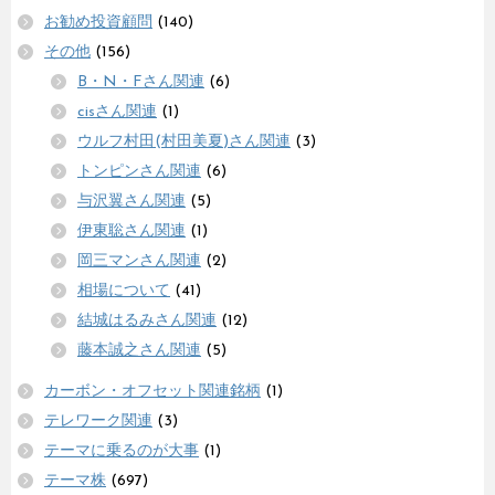
お勧め投資顧問
(140)
その他
(156)
B・N・Fさん関連
(6)
cisさん関連
(1)
ウルフ村田(村田美夏)さん関連
(3)
トンピンさん関連
(6)
与沢翼さん関連
(5)
伊東聡さん関連
(1)
岡三マンさん関連
(2)
相場について
(41)
結城はるみさん関連
(12)
藤本誠之さん関連
(5)
カーボン・オフセット関連銘柄
(1)
テレワーク関連
(3)
テーマに乗るのが大事
(1)
テーマ株
(697)