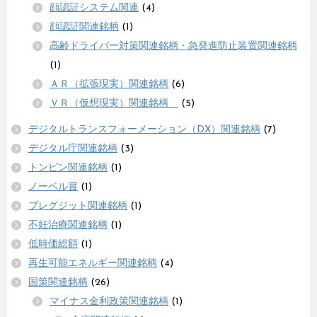
顔認証システム関連
(4)
顔認証関連銘柄
(1)
高齢ドライバー対策関連銘柄・急発進防止装置関連銘柄
(1)
ＡＲ（拡張現実）関連銘柄
(6)
ＶＲ（仮想現実）関連銘柄
(5)
デジタルトランスフォーメーション（DX）関連銘柄
(7)
デジタル庁関連銘柄
(3)
トンピン関連銘柄
(1)
ノーベル賞
(1)
ブレグジット関連銘柄
(1)
不妊治療関連銘柄
(1)
低時価総額
(1)
再生可能エネルギー関連銘柄
(4)
国策関連銘柄
(26)
マイナス金利政策関連銘柄
(1)