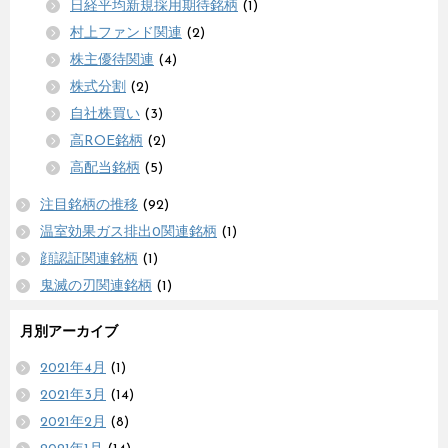
日経平均新規採用期待銘柄
(1)
村上ファンド関連
(2)
株主優待関連
(4)
株式分割
(2)
自社株買い
(3)
高ROE銘柄
(2)
高配当銘柄
(5)
注目銘柄の推移
(92)
温室効果ガス排出0関連銘柄
(1)
顔認証関連銘柄
(1)
鬼滅の刃関連銘柄
(1)
月別アーカイブ
2021年4月
(1)
2021年3月
(14)
2021年2月
(8)