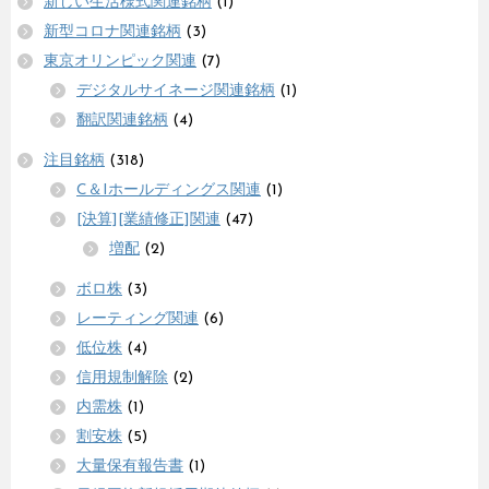
新しい生活様式関連銘柄
(1)
新型コロナ関連銘柄
(3)
東京オリンピック関連
(7)
デジタルサイネージ関連銘柄
(1)
翻訳関連銘柄
(4)
注目銘柄
(318)
C＆Iホールディングス関連
(1)
[決算][業績修正]関連
(47)
増配
(2)
ボロ株
(3)
レーティング関連
(6)
低位株
(4)
信用規制解除
(2)
内需株
(1)
割安株
(5)
大量保有報告書
(1)